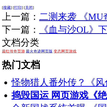
[
搜藏
]
[
打印
]
[
关闭
]
上一篇：
二测来袭 《M
下一篇：
《血与沙OL》
文档分类
最红传奇页游
最火奇迹网页版
变态网页游戏
热门文档
怪物猎人番外传？《风
捣毁国运 网页游戏《